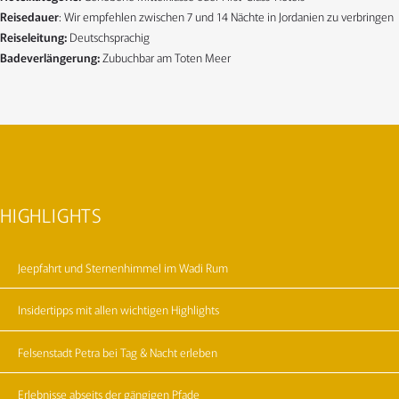
Reisedauer
: Wir empfehlen zwischen 7 und 14 Nächte in Jordanien zu verbringen
Reiseleitung:
Deutschsprachig
Badeverlängerung:
Zubuchbar am Toten Meer
HIGHLIGHTS
Jeepfahrt und Sternenhimmel im Wadi Rum
Insidertipps mit allen wichtigen Highlights
Felsenstadt Petra bei Tag & Nacht erleben
Erlebnisse abseits der gängigen Pfade