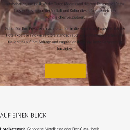
Landschaften, die Heilkraft des Toten Meeres und die rote Felsenstadt Petra.
Lassen Sie sich von der Vielfalt und Kultur dieses facettenreichen
Königreiches verzaubern.
Geben Sie Ihre Privatreise nach Jordanien in die Hand eines Experten. Bei der
Hotelexpertise sind wir selbstverständlich auch ein verlässlicher Partner. Wir
freuen uns auf Ihre Anfrage und empfehlen Ihnen die beste Reisezeit für
Jordanien.
Angebot anfragen
AUF EINEN BLICK
Hotelkategorie:
Gehobene Mittelklasse oder First-Class-Hotels