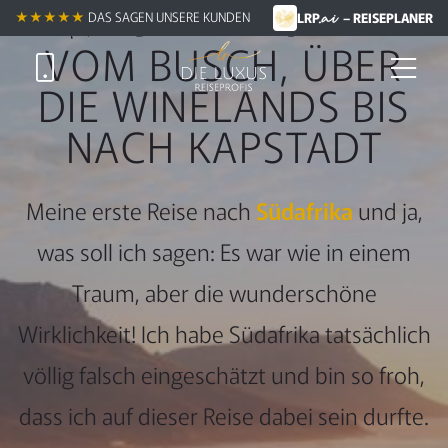
.ai
Meine Luxusreise durch Südafrika
★★★★★
DAS SAGEN UNSERE KUNDEN
LRP
– REISEPLANER
VOM BUSCH, ÜBER
DIE WINELANDS BIS
NACH KAPSTADT
Meine erste Reise nach
Südafrika
und ja,
was soll ich sagen: Es war wie in einem
Traum, aber die wunderschöne
Wirklichkeit! Ich habe Südafrika tatsächlich
völlig falsch eingeschätzt und bin so froh,
dass ich auf dieser Reise dabei sein durfte.