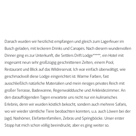
Danach wurden wir herzlichst empfangen und gleich zum Lagerfeuer im
Busch geladen, mit leckeren Drinks und Canapés. Nach diesem wundervollen
Dinner ging es zur Unterkunft, die Settlers Drift Lodge*****, ein Hotel mit
insgesamt neun sehr großzügig geschnittenen Zelten, einem Pool,
Restaurant und Blick auf das Wildreservat. Ich war einfach überwältigt, wie
geschmackvoll diese Lodge eingerichtet ist: Warme Farben, fast
ausschließlich natürliche Materialien und mein riesiges privates Reich mit
großer Terrasse, Badewanne, Regenwalddusche und Ankleidezimmer. An
den darauffolgenden Tagen erwartete uns nicht nur ein kulinarisches
Erlebnis, denn wir wurden köstlich bekocht, sondern auch mehrere Safaris,
wo wir wieder sämtliche Tiere beobachten konnten, u.a. auch Löwen bei der
Jagd, Nashörner, Elefantenfamilien, Zebras und Springböcke. Unser erster
Stopp hat mich schon völlig beeindruckt, aber es ging weiter so.