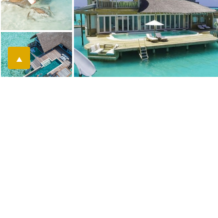
▲
DIE MALEDIVEN UNTER WASSER
ENTDECKEN: RESORTS MIT
SPEKTAKULÄREM HAUSRIFF
Tauchen Sie ein in eine Welt voll faszinierender Farben und unberührter
Natur. Die Malediven gelten weltweit als eines der exklusivsten Reviere für
Taucher und Schnorchler
. Wir wissen genau, welche exklusiven Luxusresorts
über die spektakulärsten
Hausriffe
verfügen, die noch in voller Pracht
erstrahlen und eine beeindruckende marine Artenvielfalt beheimaten.