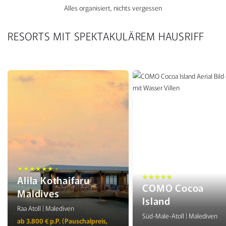
Alles organisiert, nichts vergessen
RESORTS MIT SPEKTAKULÄREM HAUSRIFF
★★★★★★ +
★★★★★
Alila Kothaifaru
COMO Cocoa
Maldives
Island
Raa Atoll | Malediven
Süd-Male-Atoll | Malediven
ab 3.800 € p.P. (Pauschalpreis,