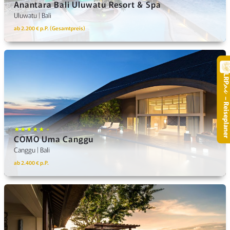
Anantara Bali Uluwatu Resort & Spa
Uluwatu | Bali
ab 2.200 € p.P. (Gesamtpreis)
LR
.
– Reisepla
★★★★★ +
COMO Uma Canggu
Canggu | Bali
ab 2.400 € p.P.