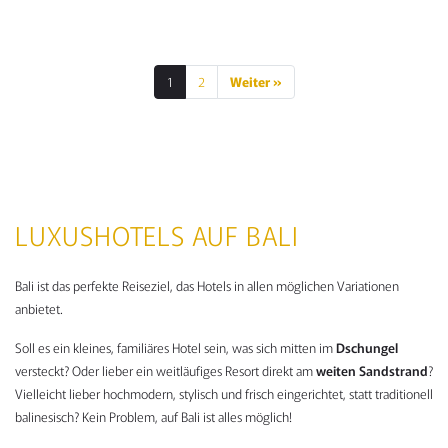
1
2
Weiter »
SEITENNUMMERIE
DER
BEITRÄGE
LUXUSHOTELS AUF BALI
Bali ist das perfekte Reiseziel, das Hotels in allen möglichen Variationen
anbietet.
Soll es ein kleines, familiäres Hotel sein, was sich mitten im
Dschungel
versteckt? Oder lieber ein weitläufiges Resort direkt am
weiten Sandstrand
?
Vielleicht lieber hochmodern, stylisch und frisch eingerichtet, statt traditionell
balinesisch? Kein Problem, auf Bali ist alles möglich!