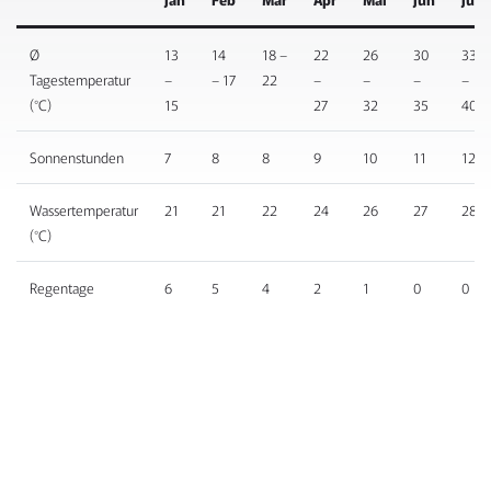
Ø
13
14
18 –
22
26
30
33
Tagestemperatur
–
– 17
22
–
–
–
–
(°C)
15
27
32
35
40
Sonnenstunden
7
8
8
9
10
11
12
Wassertemperatur
21
21
22
24
26
27
28
(°C)
Regentage
6
5
4
2
1
0
0