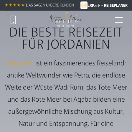
.ai
Luxusreisen zwischen Wüste, Weltkulturerbe &
★★★★★
DAS SAGEN UNSERE KUNDEN
LRP
– REISEPLANER
Rotem Meer
DIE BESTE REISEZEIT
FÜR JORDANIEN
Jordanien
ist ein faszinierendes Reiseland:
antike Weltwunder wie Petra, die endlose
Weite der Wüste Wadi Rum, das Tote Meer
und das Rote Meer bei Aqaba bilden eine
außergewöhnliche Mischung aus Kultur,
Natur und Entspannung. Für eine