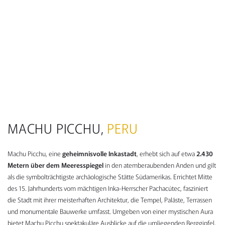
MACHU PICCHU,
PERU
Machu Picchu, eine
geheimnisvolle Inkastadt
, erhebt sich auf etwa
2.430
Metern über dem Meeresspiegel
in den atemberaubenden Anden und gilt
als die symbolträchtigste archäologische Stätte Südamerikas. Errichtet Mitte
des 15. Jahrhunderts vom mächtigen Inka-Herrscher Pachacútec, fasziniert
die Stadt mit ihrer meisterhaften Architektur, die Tempel, Paläste, Terrassen
und monumentale Bauwerke umfasst. Umgeben von einer mystischen Aura
bietet Machu Picchu spektakuläre Ausblicke auf die umliegenden Berggipfel,