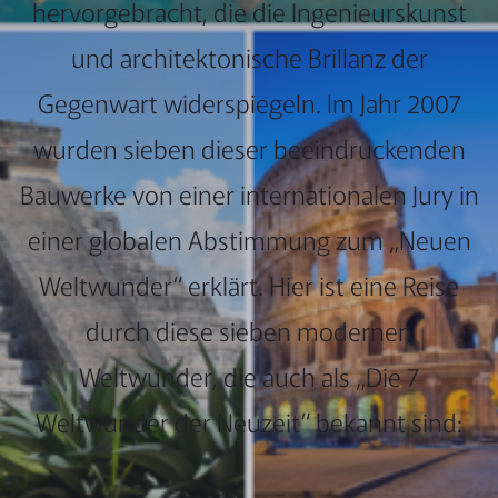
hervorgebracht, die die Ingenieurskunst
und architektonische Brillanz der
Gegenwart widerspiegeln. Im Jahr 2007
wurden sieben dieser beeindruckenden
Bauwerke von einer internationalen Jury in
einer globalen Abstimmung zum „Neuen
Weltwunder“ erklärt. Hier ist eine Reise
durch diese sieben modernen
Weltwunder, die auch als „Die 7
Weltwunder der Neuzeit“ bekannt sind: