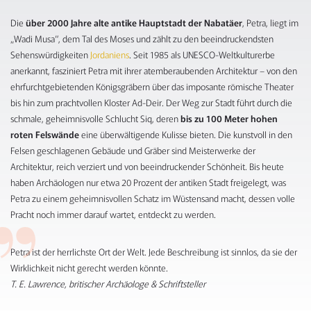
Die
über 2000 Jahre alte antike Hauptstadt der Nabatäer
, Petra, liegt im
„Wadi Musa“, dem Tal des Moses und zählt zu den beeindruckendsten
Sehenswürdigkeiten
Jordaniens
. Seit 1985 als UNESCO-Weltkulturerbe
anerkannt, fasziniert Petra mit ihrer atemberaubenden Architektur – von den
ehrfurchtgebietenden Königsgräbern über das imposante römische Theater
bis hin zum prachtvollen Kloster Ad-Deir. Der Weg zur Stadt führt durch die
schmale, geheimnisvolle Schlucht Siq, deren
bis zu 100 Meter hohen
roten Felswände
eine überwältigende Kulisse bieten. Die kunstvoll in den
Felsen geschlagenen Gebäude und Gräber sind Meisterwerke der
Architektur, reich verziert und von beeindruckender Schönheit. Bis heute
haben Archäologen nur etwa 20 Prozent der antiken Stadt freigelegt, was
Petra zu einem geheimnisvollen Schatz im Wüstensand macht, dessen volle
Pracht noch immer darauf wartet, entdeckt zu werden.
Petra ist der herrlichste Ort der Welt. Jede Beschreibung ist sinnlos, da sie der
Wirklichkeit nicht gerecht werden könnte.
T. E. Lawrence, britischer Archäologe & Schriftsteller